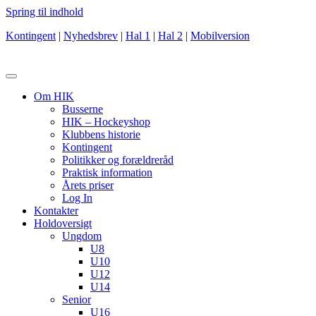
Spring til indhold
Kontingent
|
Nyhedsbrev
|
Hal 1
|
Hal 2
|
Mobilversion
Om HIK
Busserne
HIK – Hockeyshop
Klubbens historie
Kontingent
Politikker og forældreråd
Praktisk information
Årets priser
Log In
Kontakter
Holdoversigt
Ungdom
U8
U10
U12
U14
Senior
U16