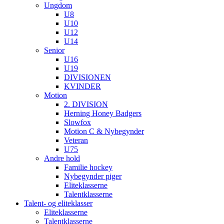
Ungdom
U8
U10
U12
U14
Senior
U16
U19
DIVISIONEN
KVINDER
Motion
2. DIVISION
Herning Honey Badgers
Slowfox
Motion C & Nybegynder
Veteran
U75
Andre hold
Familie hockey
Nybegynder piger
Eliteklasserne
Talentklasserne
Talent- og eliteklasser
Eliteklasserne
Talentklasserne