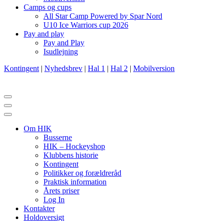
Camps og cups
All Star Camp Powered by Spar Nord
U10 Ice Warriors cup 2026
Pay and play
Pay and Play
Isudlejning
Kontingent
|
Nyhedsbrev
|
Hal 1
|
Hal 2
|
Mobilversion
Navigation
menu
Navigation
menu
Om HIK
Busserne
HIK – Hockeyshop
Klubbens historie
Kontingent
Politikker og forældreråd
Praktisk information
Årets priser
Log In
Kontakter
Holdoversigt