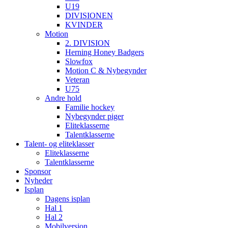
U19
DIVISIONEN
KVINDER
Motion
2. DIVISION
Herning Honey Badgers
Slowfox
Motion C & Nybegynder
Veteran
U75
Andre hold
Familie hockey
Nybegynder piger
Eliteklasserne
Talentklasserne
Talent- og eliteklasser
Eliteklasserne
Talentklasserne
Sponsor
Nyheder
Isplan
Dagens isplan
Hal 1
Hal 2
Mobilversion