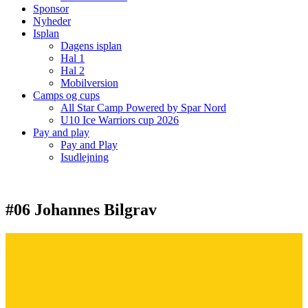
Sponsor
Nyheder
Isplan
Dagens isplan
Hal 1
Hal 2
Mobilversion
Camps og cups
All Star Camp Powered by Spar Nord
U10 Ice Warriors cup 2026
Pay and play
Pay and Play
Isudlejning
#06 Johannes Bilgrav