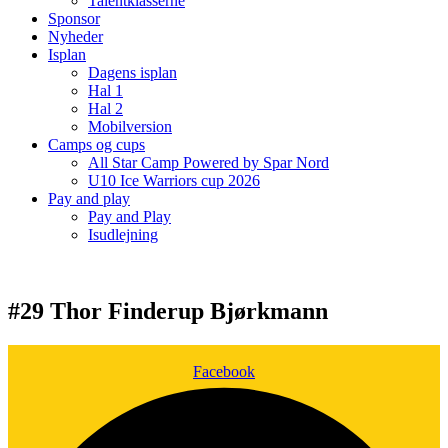
Talentklasserne
Sponsor
Nyheder
Isplan
Dagens isplan
Hal 1
Hal 2
Mobilversion
Camps og cups
All Star Camp Powered by Spar Nord
U10 Ice Warriors cup 2026
Pay and play
Pay and Play
Isudlejning
#29 Thor Finderup Bjørkmann
Facebook