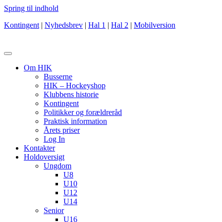
Spring til indhold
Kontingent
|
Nyhedsbrev
|
Hal 1
|
Hal 2
|
Mobilversion
Om HIK
Busserne
HIK – Hockeyshop
Klubbens historie
Kontingent
Politikker og forældreråd
Praktisk information
Årets priser
Log In
Kontakter
Holdoversigt
Ungdom
U8
U10
U12
U14
Senior
U16