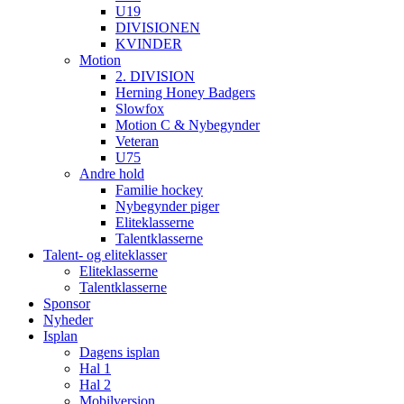
U19
DIVISIONEN
KVINDER
Motion
2. DIVISION
Herning Honey Badgers
Slowfox
Motion C & Nybegynder
Veteran
U75
Andre hold
Familie hockey
Nybegynder piger
Eliteklasserne
Talentklasserne
Talent- og eliteklasser
Eliteklasserne
Talentklasserne
Sponsor
Nyheder
Isplan
Dagens isplan
Hal 1
Hal 2
Mobilversion