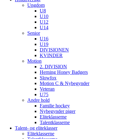
Ungdom
U8
U10
U12
U14
Senior
U16
U19
DIVISIONEN
KVINDER
Motion
2. DIVISION
Herning Honey Badgers
Slowfox
Motion C & Nybegynder
Veteran
U75
Andre hold
Familie hockey
Nybegynder piger
Eliteklasserne
Talentklasserne
Talent- og eliteklasser
Eliteklasserne