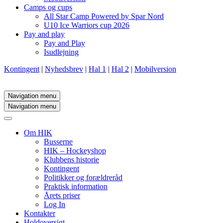
Camps og cups
All Star Camp Powered by Spar Nord
U10 Ice Warriors cup 2026
Pay and play
Pay and Play
Isudlejning
Kontingent
|
Nyhedsbrev
|
Hal 1
|
Hal 2
|
Mobilversion
Navigation menu
Navigation menu
Om HIK
Busserne
HIK – Hockeyshop
Klubbens historie
Kontingent
Politikker og forældreråd
Praktisk information
Årets priser
Log In
Kontakter
Holdoversigt