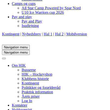
Camps og cups
All Star Camp Powered by Spar Nord
U10 Ice Warriors cup 2026
Pay and play
Pay and Play
Isudlejning
Kontingent
|
Nyhedsbrev
|
Hal 1
|
Hal 2
|
Mobilversion
Navigation menu
Navigation menu
Om HIK
Busserne
HIK – Hockeyshop
Klubbens historie
Kontingent
Politikker og forældreråd
Praktisk information
Årets priser
Log In
Kontakter
Holdoversigt