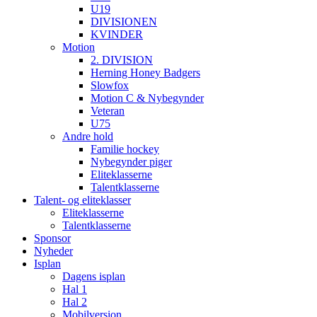
U19
DIVISIONEN
KVINDER
Motion
2. DIVISION
Herning Honey Badgers
Slowfox
Motion C & Nybegynder
Veteran
U75
Andre hold
Familie hockey
Nybegynder piger
Eliteklasserne
Talentklasserne
Talent- og eliteklasser
Eliteklasserne
Talentklasserne
Sponsor
Nyheder
Isplan
Dagens isplan
Hal 1
Hal 2
Mobilversion