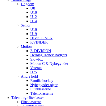
Ungdom
U8
U10
U12
U14
Senior
U16
U19
DIVISIONEN
KVINDER
Motion
2. DIVISION
Herning Honey Badgers
Slowfox
Motion C & Nybegynder
Veteran
U75
Andre hold
Familie hockey
Nybegynder piger
Eliteklasserne
Talentklasserne
Talent- og eliteklasser
Eliteklasserne