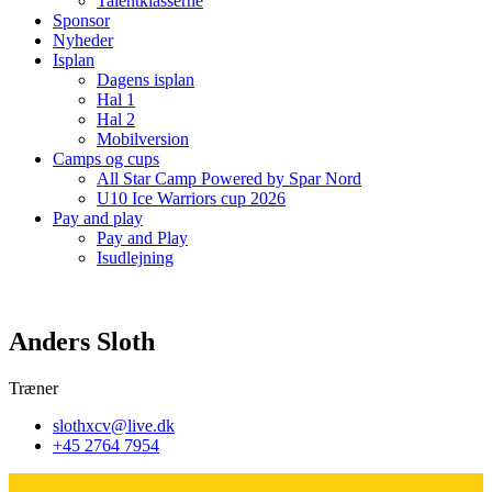
Talentklasserne
Sponsor
Nyheder
Isplan
Dagens isplan
Hal 1
Hal 2
Mobilversion
Camps og cups
All Star Camp Powered by Spar Nord
U10 Ice Warriors cup 2026
Pay and play
Pay and Play
Isudlejning
Anders Sloth
Træner
slothxcv@live.dk
+45 2764 7954