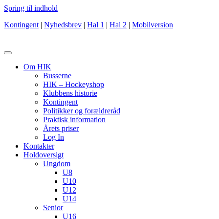
Spring til indhold
Kontingent
|
Nyhedsbrev
|
Hal 1
|
Hal 2
|
Mobilversion
Om HIK
Busserne
HIK – Hockeyshop
Klubbens historie
Kontingent
Politikker og forældreråd
Praktisk information
Årets priser
Log In
Kontakter
Holdoversigt
Ungdom
U8
U10
U12
U14
Senior
U16