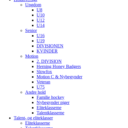
Ungdom
U8
U10
U12
U14
Senior
U16
U19
DIVISIONEN
KVINDER
Motion
2. DIVISION
Herning Honey Badgers
Slowfox
Motion C & Nybegynder
Veteran
U75
Andre hold
Familie hockey
Nybegynder piger
Eliteklasserne
Talentklasserne
Talent- og eliteklasser
Eliteklasserne