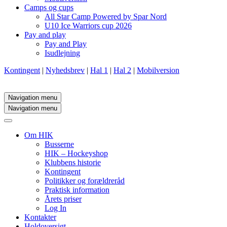
Camps og cups
All Star Camp Powered by Spar Nord
U10 Ice Warriors cup 2026
Pay and play
Pay and Play
Isudlejning
Kontingent
|
Nyhedsbrev
|
Hal 1
|
Hal 2
|
Mobilversion
Navigation menu
Navigation menu
Om HIK
Busserne
HIK – Hockeyshop
Klubbens historie
Kontingent
Politikker og forældreråd
Praktisk information
Årets priser
Log In
Kontakter
Holdoversigt