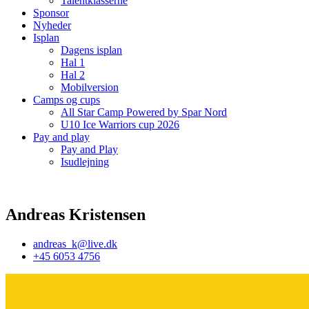
Talentklasserne
Sponsor
Nyheder
Isplan
Dagens isplan
Hal 1
Hal 2
Mobilversion
Camps og cups
All Star Camp Powered by Spar Nord
U10 Ice Warriors cup 2026
Pay and play
Pay and Play
Isudlejning
Andreas Kristensen
andreas_k@live.dk
+45 6053 4756