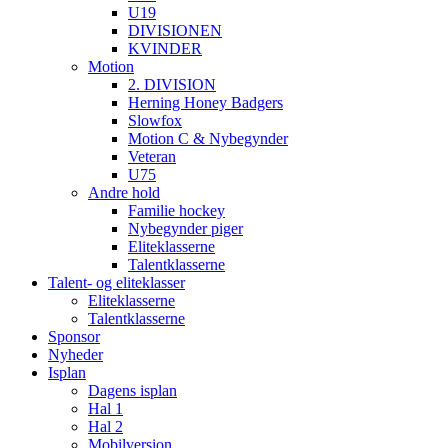
U19
DIVISIONEN
KVINDER
Motion
2. DIVISION
Herning Honey Badgers
Slowfox
Motion C & Nybegynder
Veteran
U75
Andre hold
Familie hockey
Nybegynder piger
Eliteklasserne
Talentklasserne
Talent- og eliteklasser
Eliteklasserne
Talentklasserne
Sponsor
Nyheder
Isplan
Dagens isplan
Hal 1
Hal 2
Mobilversion