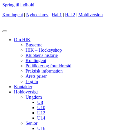
Spring til indhold
Kontingent
|
Nyhedsbrev
|
Hal 1
|
Hal 2
|
Mobilversion
Om HIK
Busserne
HIK – Hockeyshop
Klubbens historie
Kontingent
Politikker og forældreråd
Praktisk information
Årets priser
Log In
Kontakter
Holdoversigt
Ungdom
U8
U10
U12
U14
Senior
U16