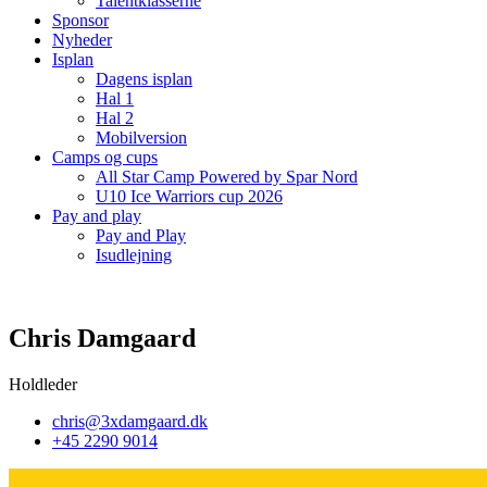
Talentklasserne
Sponsor
Nyheder
Isplan
Dagens isplan
Hal 1
Hal 2
Mobilversion
Camps og cups
All Star Camp Powered by Spar Nord
U10 Ice Warriors cup 2026
Pay and play
Pay and Play
Isudlejning
Chris Damgaard
Holdleder
chris@3xdamgaard.dk
+45 2290 9014