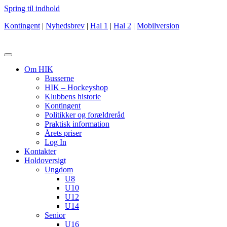
Spring til indhold
Kontingent
|
Nyhedsbrev
|
Hal 1
|
Hal 2
|
Mobilversion
Om HIK
Busserne
HIK – Hockeyshop
Klubbens historie
Kontingent
Politikker og forældreråd
Praktisk information
Årets priser
Log In
Kontakter
Holdoversigt
Ungdom
U8
U10
U12
U14
Senior
U16