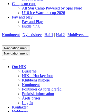
Camps og cups
All Star Camp Powered by Spar Nord
U10 Ice Warriors cup 2026
Pay and play
Pay and Play
Isudlejning
Kontingent
|
Nyhedsbrev
|
Hal 1
|
Hal 2
|
Mobilversion
Navigation menu
Navigation menu
Om HIK
Busserne
HIK – Hockeyshop
Klubbens historie
Kontingent
Politikker og forældreråd
Praktisk information
Årets priser
Log In
Kontakter
Holdoversigt