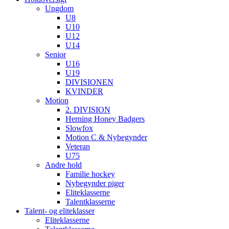
Ungdom
U8
U10
U12
U14
Senior
U16
U19
DIVISIONEN
KVINDER
Motion
2. DIVISION
Herning Honey Badgers
Slowfox
Motion C & Nybegynder
Veteran
U75
Andre hold
Familie hockey
Nybegynder piger
Eliteklasserne
Talentklasserne
Talent- og eliteklasser
Eliteklasserne