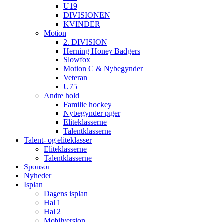
U19
DIVISIONEN
KVINDER
Motion
2. DIVISION
Herning Honey Badgers
Slowfox
Motion C & Nybegynder
Veteran
U75
Andre hold
Familie hockey
Nybegynder piger
Eliteklasserne
Talentklasserne
Talent- og eliteklasser
Eliteklasserne
Talentklasserne
Sponsor
Nyheder
Isplan
Dagens isplan
Hal 1
Hal 2
Mobilversion