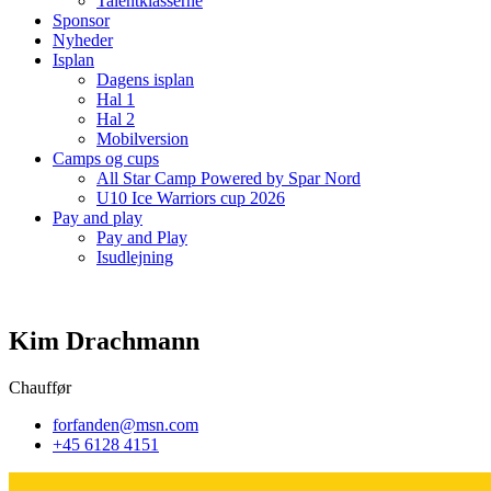
Talentklasserne
Sponsor
Nyheder
Isplan
Dagens isplan
Hal 1
Hal 2
Mobilversion
Camps og cups
All Star Camp Powered by Spar Nord
U10 Ice Warriors cup 2026
Pay and play
Pay and Play
Isudlejning
Kim Drachmann
Chauffør
forfanden@msn.com
+45 6128 4151