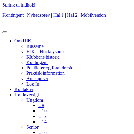
Spring til indhold
Kontingent
|
Nyhedsbrev
|
Hal 1
|
Hal 2
|
Mobilversion
Om HIK
Busserne
HIK – Hockeyshop
Klubbens historie
Kontingent
Politikker og forældreråd
Praktisk information
Årets priser
Log In
Kontakter
Holdoversigt
Ungdom
U8
U10
U12
U14
Senior
U16