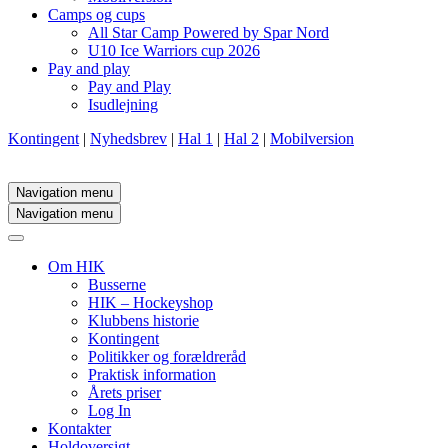
Camps og cups
All Star Camp Powered by Spar Nord
U10 Ice Warriors cup 2026
Pay and play
Pay and Play
Isudlejning
Kontingent
|
Nyhedsbrev
|
Hal 1
|
Hal 2
|
Mobilversion
Navigation menu
Navigation menu
Om HIK
Busserne
HIK – Hockeyshop
Klubbens historie
Kontingent
Politikker og forældreråd
Praktisk information
Årets priser
Log In
Kontakter
Holdoversigt