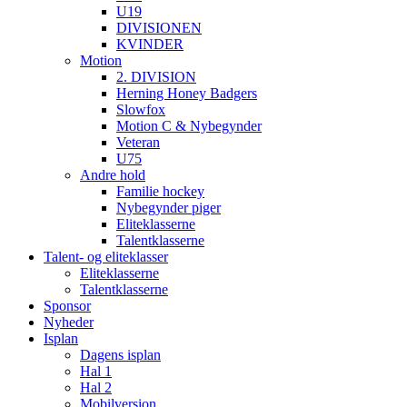
U19
DIVISIONEN
KVINDER
Motion
2. DIVISION
Herning Honey Badgers
Slowfox
Motion C & Nybegynder
Veteran
U75
Andre hold
Familie hockey
Nybegynder piger
Eliteklasserne
Talentklasserne
Talent- og eliteklasser
Eliteklasserne
Talentklasserne
Sponsor
Nyheder
Isplan
Dagens isplan
Hal 1
Hal 2
Mobilversion