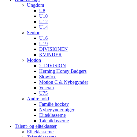
Ungdom
U8
U10
U12
U14
Senior
U16
U19
DIVISIONEN
KVINDER
Motion
2. DIVISION
Herning Honey Badgers
Slowfox
Motion C & Nybegynder
Veteran
U75
Andre hold
Familie hockey
Nybegynder piger
Eliteklasserne
Talentklasserne
Talent- og eliteklasser
Eliteklasserne