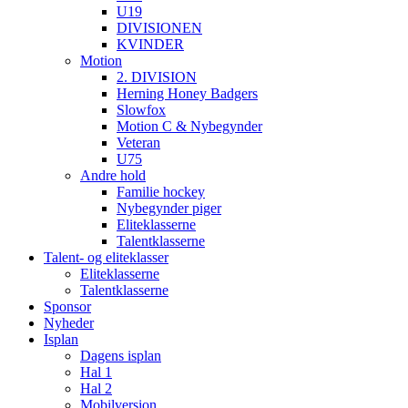
U19
DIVISIONEN
KVINDER
Motion
2. DIVISION
Herning Honey Badgers
Slowfox
Motion C & Nybegynder
Veteran
U75
Andre hold
Familie hockey
Nybegynder piger
Eliteklasserne
Talentklasserne
Talent- og eliteklasser
Eliteklasserne
Talentklasserne
Sponsor
Nyheder
Isplan
Dagens isplan
Hal 1
Hal 2
Mobilversion