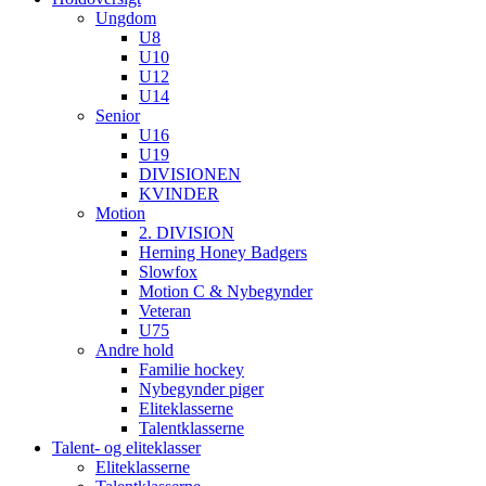
Ungdom
U8
U10
U12
U14
Senior
U16
U19
DIVISIONEN
KVINDER
Motion
2. DIVISION
Herning Honey Badgers
Slowfox
Motion C & Nybegynder
Veteran
U75
Andre hold
Familie hockey
Nybegynder piger
Eliteklasserne
Talentklasserne
Talent- og eliteklasser
Eliteklasserne