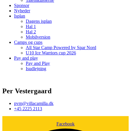
Talentklasserne
Sponsor
Nyheder
Isplan
Dagens isplan
Hal 1
Hal 2
Mobilversion
Camps og cups
All Star Camp Powered by Spar Nord
U10 Ice Warriors cup 2026
Pay and play
Pay and Play
Isudlejning
Per Vestergaard
pvm@villacamilla.dk
+45 2225 2113
Facebook