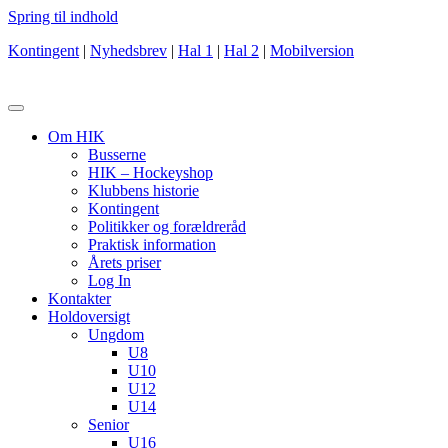
Spring til indhold
Kontingent
|
Nyhedsbrev
|
Hal 1
|
Hal 2
|
Mobilversion
Om HIK
Busserne
HIK – Hockeyshop
Klubbens historie
Kontingent
Politikker og forældreråd
Praktisk information
Årets priser
Log In
Kontakter
Holdoversigt
Ungdom
U8
U10
U12
U14
Senior
U16