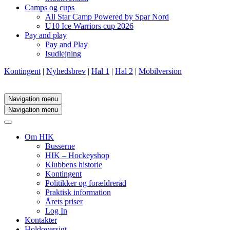
Camps og cups
All Star Camp Powered by Spar Nord
U10 Ice Warriors cup 2026
Pay and play
Pay and Play
Isudlejning
Kontingent
|
Nyhedsbrev
|
Hal 1
|
Hal 2
|
Mobilversion
Navigation menu
Navigation menu
Om HIK
Busserne
HIK – Hockeyshop
Klubbens historie
Kontingent
Politikker og forældreråd
Praktisk information
Årets priser
Log In
Kontakter
Holdoversigt