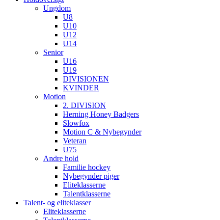
Ungdom
U8
U10
U12
U14
Senior
U16
U19
DIVISIONEN
KVINDER
Motion
2. DIVISION
Herning Honey Badgers
Slowfox
Motion C & Nybegynder
Veteran
U75
Andre hold
Familie hockey
Nybegynder piger
Eliteklasserne
Talentklasserne
Talent- og eliteklasser
Eliteklasserne