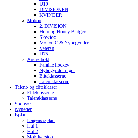
U19
DIVISIONEN
KVINDER
Motion
2. DIVISION
Herning Honey Badgers
Slowfox
Motion C & Nybegynder
Veteran
U75
Andre hold
Familie hockey
Nybegynder piger
Eliteklasserne
Talentklasserne
Talent- og eliteklasser
Eliteklasserne
Talentklasserne
Sponsor
Nyheder
Isplan
Dagens isplan
Hal 1
Hal 2
Mobilversion