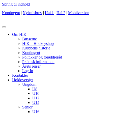
Spring til indhold
Kontingent
|
Nyhedsbrev
|
Hal 1
|
Hal 2
|
Mobilversion
Om HIK
Busserne
HIK – Hockeyshop
Klubbens historie
Kontingent
Politikker og forældreråd
Praktisk information
Årets priser
Log In
Kontakter
Holdoversigt
Ungdom
U8
U10
U12
U14
Senior
U16