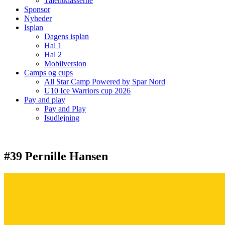
Talentklasserne
Sponsor
Nyheder
Isplan
Dagens isplan
Hal 1
Hal 2
Mobilversion
Camps og cups
All Star Camp Powered by Spar Nord
U10 Ice Warriors cup 2026
Pay and play
Pay and Play
Isudlejning
#39 Pernille Hansen