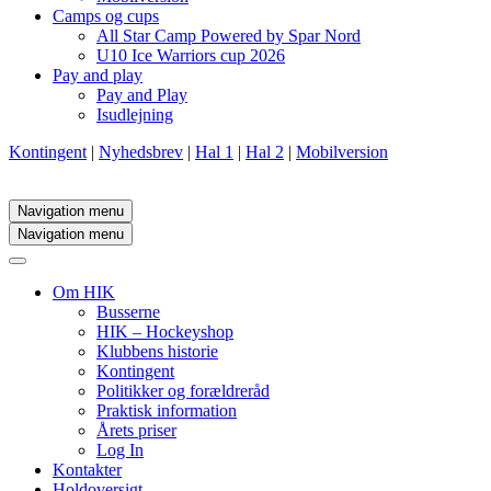
Camps og cups
All Star Camp Powered by Spar Nord
U10 Ice Warriors cup 2026
Pay and play
Pay and Play
Isudlejning
Kontingent
|
Nyhedsbrev
|
Hal 1
|
Hal 2
|
Mobilversion
Navigation menu
Navigation menu
Om HIK
Busserne
HIK – Hockeyshop
Klubbens historie
Kontingent
Politikker og forældreråd
Praktisk information
Årets priser
Log In
Kontakter
Holdoversigt