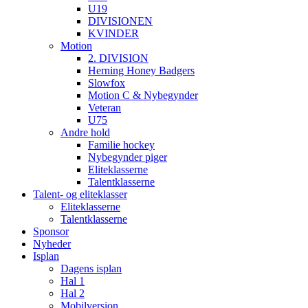
U19
DIVISIONEN
KVINDER
Motion
2. DIVISION
Herning Honey Badgers
Slowfox
Motion C & Nybegynder
Veteran
U75
Andre hold
Familie hockey
Nybegynder piger
Eliteklasserne
Talentklasserne
Talent- og eliteklasser
Eliteklasserne
Talentklasserne
Sponsor
Nyheder
Isplan
Dagens isplan
Hal 1
Hal 2
Mobilversion