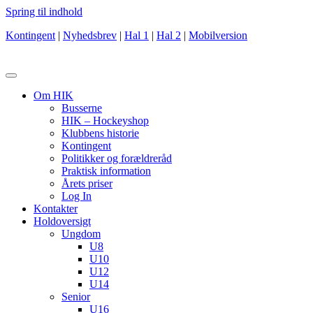
Spring til indhold
Kontingent
|
Nyhedsbrev
|
Hal 1
|
Hal 2
|
Mobilversion
Om HIK
Busserne
HIK – Hockeyshop
Klubbens historie
Kontingent
Politikker og forældreråd
Praktisk information
Årets priser
Log In
Kontakter
Holdoversigt
Ungdom
U8
U10
U12
U14
Senior
U16