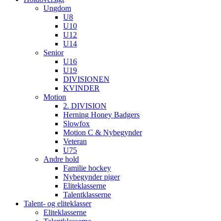
Ungdom
U8
U10
U12
U14
Senior
U16
U19
DIVISIONEN
KVINDER
Motion
2. DIVISION
Herning Honey Badgers
Slowfox
Motion C & Nybegynder
Veteran
U75
Andre hold
Familie hockey
Nybegynder piger
Eliteklasserne
Talentklasserne
Talent- og eliteklasser
Eliteklasserne