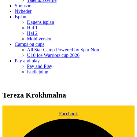
Talentklasserne
Sponsor
Nyheder
Isplan
Dagens isplan
Hal 1
Hal 2
Mobilversion
Camps og cups
All Star Camp Powered by Spar Nord
U10 Ice Warriors cup 2026
Pay and play
Pay and Play
Isudlejning
Tereza Krokhmalna
Facebook