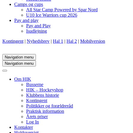
Camps og cups
All Star Camp Powered by Spar Nord
U10 Ice Warriors cup 2026
Pay and play
Pay and Play
Isudlejning
Kontingent
|
Nyhedsbrev
|
Hal 1
|
Hal 2
|
Mobilversion
Navigation menu
Navigation menu
Om HIK
Busserne
HIK – Hockeyshop
Klubbens historie
Kontingent
Politikker og forældreråd
Praktisk information
Årets priser
Log In
Kontakter
Holdoversigt