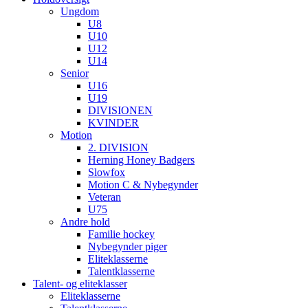
Ungdom
U8
U10
U12
U14
Senior
U16
U19
DIVISIONEN
KVINDER
Motion
2. DIVISION
Herning Honey Badgers
Slowfox
Motion C & Nybegynder
Veteran
U75
Andre hold
Familie hockey
Nybegynder piger
Eliteklasserne
Talentklasserne
Talent- og eliteklasser
Eliteklasserne