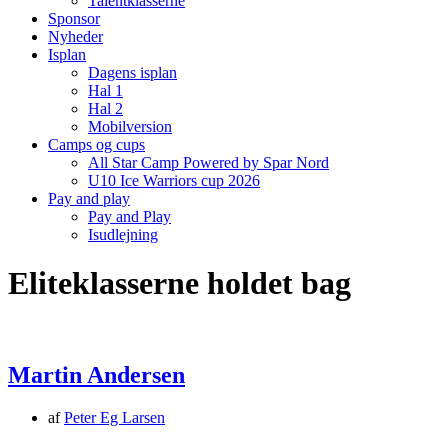
Talentklasserne
Sponsor
Nyheder
Isplan
Dagens isplan
Hal 1
Hal 2
Mobilversion
Camps og cups
All Star Camp Powered by Spar Nord
U10 Ice Warriors cup 2026
Pay and play
Pay and Play
Isudlejning
Eliteklasserne holdet bag
Martin Andersen
af
Peter Eg Larsen