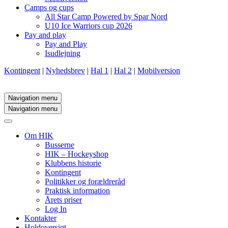
Camps og cups
All Star Camp Powered by Spar Nord
U10 Ice Warriors cup 2026
Pay and play
Pay and Play
Isudlejning
Kontingent
|
Nyhedsbrev
|
Hal 1
|
Hal 2
|
Mobilversion
Navigation menu
Navigation menu
Om HIK
Busserne
HIK – Hockeyshop
Klubbens historie
Kontingent
Politikker og forældreråd
Praktisk information
Årets priser
Log In
Kontakter
Holdoversigt