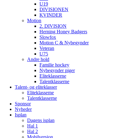
U19
DIVISIONEN
KVINDER
Motion
2. DIVISION
Herning Honey Badgers
Slowfox
Motion C & Nybegynder
Veteran
U75
Andre hold
Familie hockey
Nybegynder piger
Eliteklasserne
Talentklasserne
Talent- og eliteklasser
Eliteklasserne
Talentklasserne
Sponsor
Nyheder
Isplan
Dagens isplan
Hal 1
Hal 2
Mobilversion