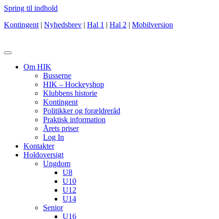
Spring til indhold
Kontingent
|
Nyhedsbrev
|
Hal 1
|
Hal 2
|
Mobilversion
Om HIK
Busserne
HIK – Hockeyshop
Klubbens historie
Kontingent
Politikker og forældreråd
Praktisk information
Årets priser
Log In
Kontakter
Holdoversigt
Ungdom
U8
U10
U12
U14
Senior
U16