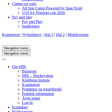
Camps og cups
All Star Camp Powered by Spar Nord
U10 Ice Warriors cup 2026
Pay and play
Pay and Play
Isudlejning
Kontingent
|
Nyhedsbrev
|
Hal 1
|
Hal 2
|
Mobilversion
Navigation menu
Navigation menu
Om HIK
Busserne
HIK – Hockeyshop
Klubbens historie
Kontingent
Politikker og forældreråd
Praktisk information
Årets priser
Log In
Kontakter
Holdoversigt