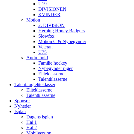
U19
DIVISIONEN
KVINDER
Motion
2. DIVISION
Herning Honey Badgers
Slowfox
Motion C & Nybegynder
Veteran
U75
Andre hold
Familie hockey
Nybegynder piger
Eliteklasserne
Talentklasserne
Talent- og eliteklasser
Eliteklasserne
Talentklasserne
Sponsor
Nyheder
Isplan
Dagens isplan
Hal 1
Hal 2
Mobilversion