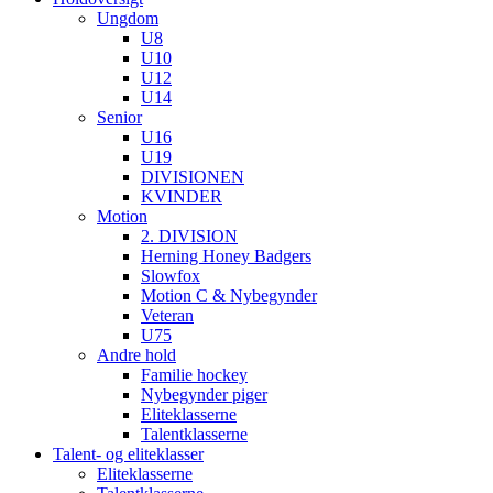
Ungdom
U8
U10
U12
U14
Senior
U16
U19
DIVISIONEN
KVINDER
Motion
2. DIVISION
Herning Honey Badgers
Slowfox
Motion C & Nybegynder
Veteran
U75
Andre hold
Familie hockey
Nybegynder piger
Eliteklasserne
Talentklasserne
Talent- og eliteklasser
Eliteklasserne