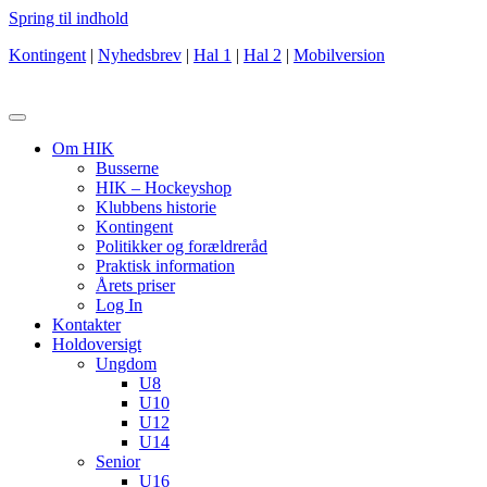
Spring til indhold
Kontingent
|
Nyhedsbrev
|
Hal 1
|
Hal 2
|
Mobilversion
Om HIK
Busserne
HIK – Hockeyshop
Klubbens historie
Kontingent
Politikker og forældreråd
Praktisk information
Årets priser
Log In
Kontakter
Holdoversigt
Ungdom
U8
U10
U12
U14
Senior
U16