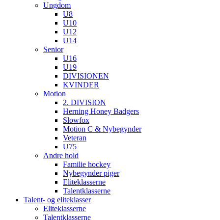
Ungdom
U8
U10
U12
U14
Senior
U16
U19
DIVISIONEN
KVINDER
Motion
2. DIVISION
Herning Honey Badgers
Slowfox
Motion C & Nybegynder
Veteran
U75
Andre hold
Familie hockey
Nybegynder piger
Eliteklasserne
Talentklasserne
Talent- og eliteklasser
Eliteklasserne
Talentklasserne