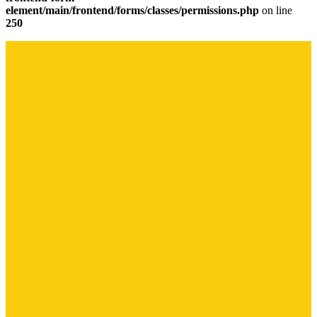
element/main/frontend/forms/classes/permissions.php
on line
250