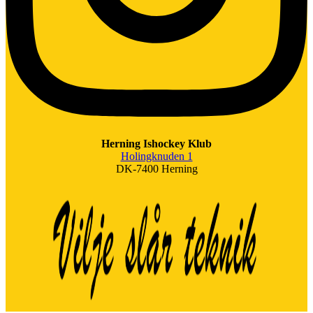
Herning Ishockey Klub
Holingknuden 1
DK-7400 Herning