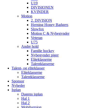
U19
DIVISIONEN
KVINDER
Motion
2. DIVISION
Herning Honey Badgers
Slowfox
Motion C & Nybegynder
Veteran
U75
Andre hold
Familie hockey
Nybegynder piger
Eliteklasserne
Talentklasserne
Talent- og eliteklasser
Eliteklasserne
Talentklasserne
Sponsor
Nyheder
Isplan
Dagens isplan
Hal 1
Hal 2
Mobilversion