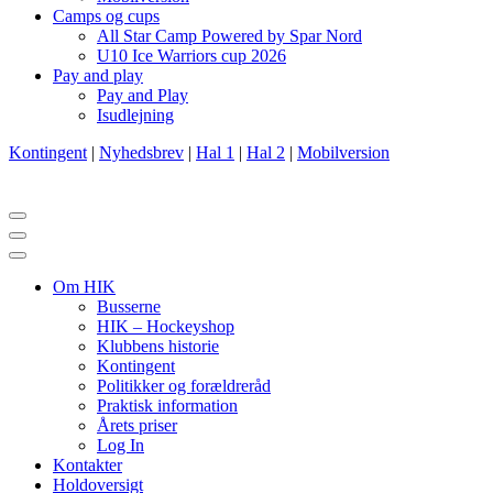
Camps og cups
All Star Camp Powered by Spar Nord
U10 Ice Warriors cup 2026
Pay and play
Pay and Play
Isudlejning
Kontingent
|
Nyhedsbrev
|
Hal 1
|
Hal 2
|
Mobilversion
Navigation
menu
Navigation
menu
Om HIK
Busserne
HIK – Hockeyshop
Klubbens historie
Kontingent
Politikker og forældreråd
Praktisk information
Årets priser
Log In
Kontakter
Holdoversigt