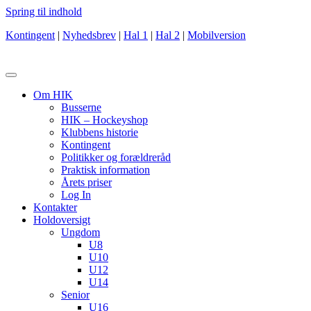
Spring til indhold
Kontingent
|
Nyhedsbrev
|
Hal 1
|
Hal 2
|
Mobilversion
Om HIK
Busserne
HIK – Hockeyshop
Klubbens historie
Kontingent
Politikker og forældreråd
Praktisk information
Årets priser
Log In
Kontakter
Holdoversigt
Ungdom
U8
U10
U12
U14
Senior
U16