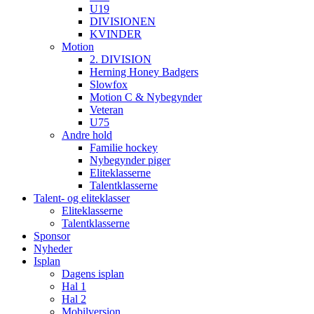
U19
DIVISIONEN
KVINDER
Motion
2. DIVISION
Herning Honey Badgers
Slowfox
Motion C & Nybegynder
Veteran
U75
Andre hold
Familie hockey
Nybegynder piger
Eliteklasserne
Talentklasserne
Talent- og eliteklasser
Eliteklasserne
Talentklasserne
Sponsor
Nyheder
Isplan
Dagens isplan
Hal 1
Hal 2
Mobilversion