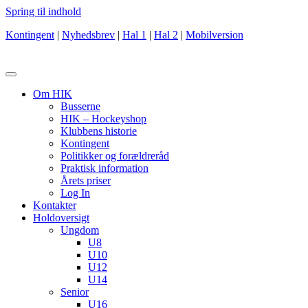
Spring til indhold
Kontingent
|
Nyhedsbrev
|
Hal 1
|
Hal 2
|
Mobilversion
Om HIK
Busserne
HIK – Hockeyshop
Klubbens historie
Kontingent
Politikker og forældreråd
Praktisk information
Årets priser
Log In
Kontakter
Holdoversigt
Ungdom
U8
U10
U12
U14
Senior
U16