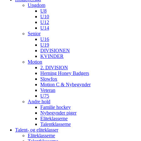
Ungdom
U8
U10
U12
U14
Senior
U16
U19
DIVISIONEN
KVINDER
Motion
2. DIVISION
Herning Honey Badgers
Slowfox
Motion C & Nybegynder
Veteran
U75
Andre hold
Familie hockey
Nybegynder piger
Eliteklasserne
Talentklasserne
Talent- og eliteklasser
Eliteklasserne