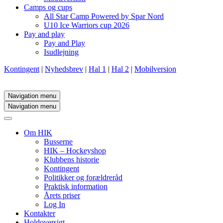
Camps og cups
All Star Camp Powered by Spar Nord
U10 Ice Warriors cup 2026
Pay and play
Pay and Play
Isudlejning
Kontingent
|
Nyhedsbrev
|
Hal 1
|
Hal 2
|
Mobilversion
Navigation menu
Navigation menu
Om HIK
Busserne
HIK – Hockeyshop
Klubbens historie
Kontingent
Politikker og forældreråd
Praktisk information
Årets priser
Log In
Kontakter
Holdoversigt