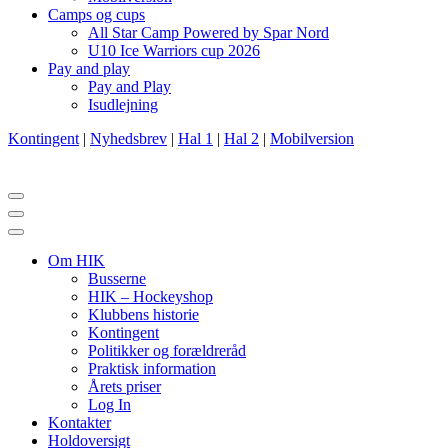
Camps og cups
All Star Camp Powered by Spar Nord
U10 Ice Warriors cup 2026
Pay and play
Pay and Play
Isudlejning
Kontingent
|
Nyhedsbrev
|
Hal 1
|
Hal 2
|
Mobilversion
Navigation
menu
Navigation
menu
Om HIK
Busserne
HIK – Hockeyshop
Klubbens historie
Kontingent
Politikker og forældreråd
Praktisk information
Årets priser
Log In
Kontakter
Holdoversigt