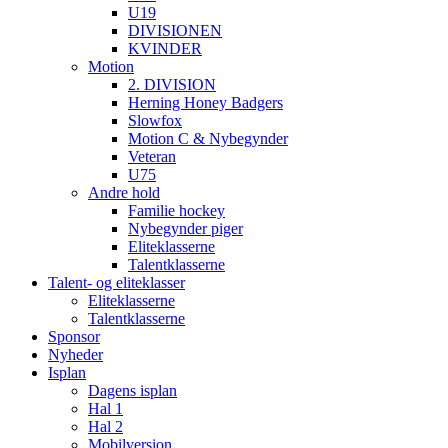
U19
DIVISIONEN
KVINDER
Motion
2. DIVISION
Herning Honey Badgers
Slowfox
Motion C & Nybegynder
Veteran
U75
Andre hold
Familie hockey
Nybegynder piger
Eliteklasserne
Talentklasserne
Talent- og eliteklasser
Eliteklasserne
Talentklasserne
Sponsor
Nyheder
Isplan
Dagens isplan
Hal 1
Hal 2
Mobilversion