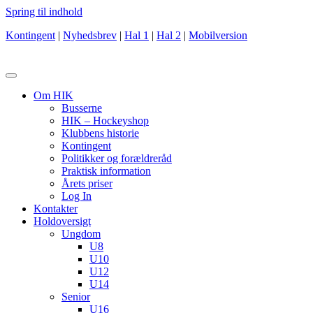
Spring til indhold
Kontingent
|
Nyhedsbrev
|
Hal 1
|
Hal 2
|
Mobilversion
Om HIK
Busserne
HIK – Hockeyshop
Klubbens historie
Kontingent
Politikker og forældreråd
Praktisk information
Årets priser
Log In
Kontakter
Holdoversigt
Ungdom
U8
U10
U12
U14
Senior
U16