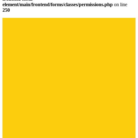
element/main/frontend/forms/classes/permissions.php
on line
250