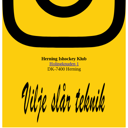
Herning Ishockey Klub
Holingknuden 1
DK-7400 Herning