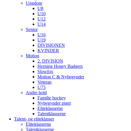
Ungdom
U8
U10
U12
U14
Senior
U16
U19
DIVISIONEN
KVINDER
Motion
2. DIVISION
Herning Honey Badgers
Slowfox
Motion C & Nybegynder
Veteran
U75
Andre hold
Familie hockey
Nybegynder piger
Eliteklasserne
Talentklasserne
Talent- og eliteklasser
Eliteklasserne
Talentklasserne