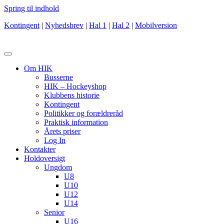
Spring til indhold
Kontingent
|
Nyhedsbrev
|
Hal 1
|
Hal 2
|
Mobilversion
Om HIK
Busserne
HIK – Hockeyshop
Klubbens historie
Kontingent
Politikker og forældreråd
Praktisk information
Årets priser
Log In
Kontakter
Holdoversigt
Ungdom
U8
U10
U12
U14
Senior
U16