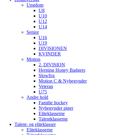
Ungdom
U8
U10
U12
U14
Senior
U16
U19
DIVISIONEN
KVINDER
Motion
2. DIVISION
Herning Honey Badgers
Slowfox
Motion C & Nybegynder
Veteran
U75
Andre hold
Familie hockey
Nybegynder piger
Eliteklasserne
Talentklasserne
Talent- og eliteklasser
Eliteklasserne