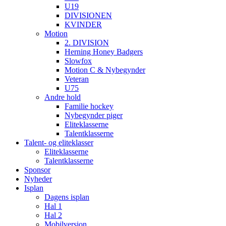
U19
DIVISIONEN
KVINDER
Motion
2. DIVISION
Herning Honey Badgers
Slowfox
Motion C & Nybegynder
Veteran
U75
Andre hold
Familie hockey
Nybegynder piger
Eliteklasserne
Talentklasserne
Talent- og eliteklasser
Eliteklasserne
Talentklasserne
Sponsor
Nyheder
Isplan
Dagens isplan
Hal 1
Hal 2
Mobilversion