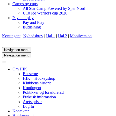
Camps og cups
All Star Camp Powered by Spar Nord
U10 Ice Warriors cup 2026
Pay and play
Pay and Play
Isudlejning
Kontingent
|
Nyhedsbrev
|
Hal 1
|
Hal 2
|
Mobilversion
Navigation menu
Navigation menu
Om HIK
Busserne
HIK – Hockeyshop
Klubbens historie
Kontingent
Politikker og forældreråd
Praktisk information
Årets priser
Log In
Kontakter
Holdoversigt