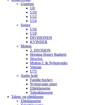
Ungdom
U8
U10
U12
U14
Senior
U16
U19
DIVISIONEN
KVINDER
Motion
2. DIVISION
Herning Honey Badgers
Slowfox
Motion C & Nybegynder
Veteran
U75
Andre hold
Familie hockey
Nybegynder piger
Eliteklasserne
Talentklasserne
Talent- og eliteklasser
Eliteklasserne