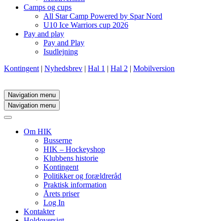
Camps og cups
All Star Camp Powered by Spar Nord
U10 Ice Warriors cup 2026
Pay and play
Pay and Play
Isudlejning
Kontingent
|
Nyhedsbrev
|
Hal 1
|
Hal 2
|
Mobilversion
Navigation menu
Navigation menu
Om HIK
Busserne
HIK – Hockeyshop
Klubbens historie
Kontingent
Politikker og forældreråd
Praktisk information
Årets priser
Log In
Kontakter
Holdoversigt