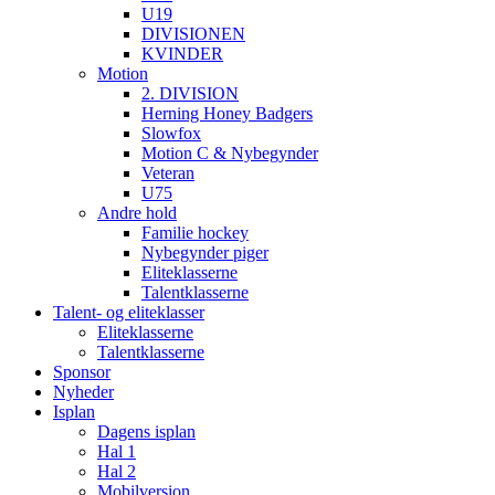
U19
DIVISIONEN
KVINDER
Motion
2. DIVISION
Herning Honey Badgers
Slowfox
Motion C & Nybegynder
Veteran
U75
Andre hold
Familie hockey
Nybegynder piger
Eliteklasserne
Talentklasserne
Talent- og eliteklasser
Eliteklasserne
Talentklasserne
Sponsor
Nyheder
Isplan
Dagens isplan
Hal 1
Hal 2
Mobilversion