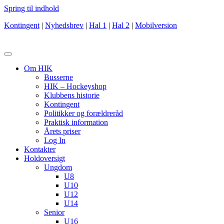
Spring til indhold
Kontingent
|
Nyhedsbrev
|
Hal 1
|
Hal 2
|
Mobilversion
Om HIK
Busserne
HIK – Hockeyshop
Klubbens historie
Kontingent
Politikker og forældreråd
Praktisk information
Årets priser
Log In
Kontakter
Holdoversigt
Ungdom
U8
U10
U12
U14
Senior
U16