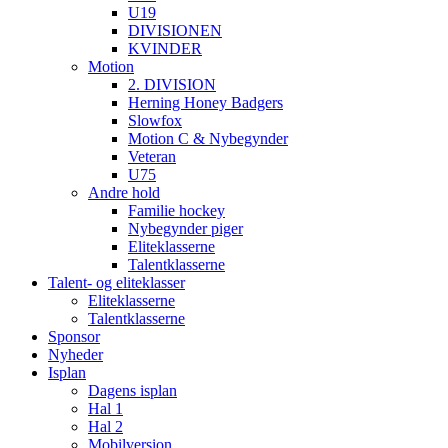
U19
DIVISIONEN
KVINDER
Motion
2. DIVISION
Herning Honey Badgers
Slowfox
Motion C & Nybegynder
Veteran
U75
Andre hold
Familie hockey
Nybegynder piger
Eliteklasserne
Talentklasserne
Talent- og eliteklasser
Eliteklasserne
Talentklasserne
Sponsor
Nyheder
Isplan
Dagens isplan
Hal 1
Hal 2
Mobilversion