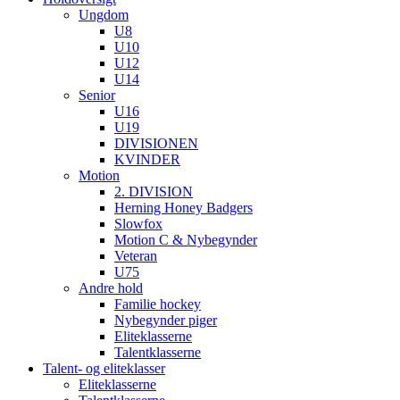
Ungdom
U8
U10
U12
U14
Senior
U16
U19
DIVISIONEN
KVINDER
Motion
2. DIVISION
Herning Honey Badgers
Slowfox
Motion C & Nybegynder
Veteran
U75
Andre hold
Familie hockey
Nybegynder piger
Eliteklasserne
Talentklasserne
Talent- og eliteklasser
Eliteklasserne