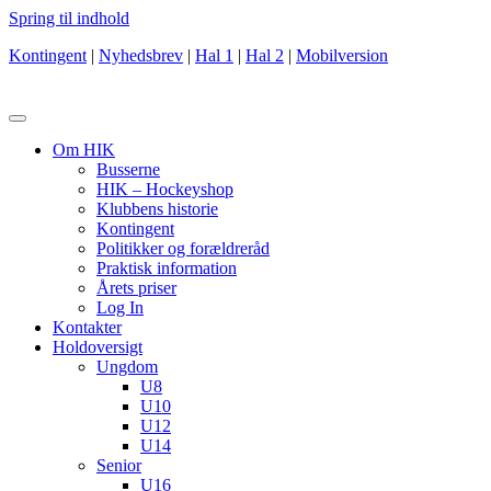
Spring til indhold
Kontingent
|
Nyhedsbrev
|
Hal 1
|
Hal 2
|
Mobilversion
Om HIK
Busserne
HIK – Hockeyshop
Klubbens historie
Kontingent
Politikker og forældreråd
Praktisk information
Årets priser
Log In
Kontakter
Holdoversigt
Ungdom
U8
U10
U12
U14
Senior
U16