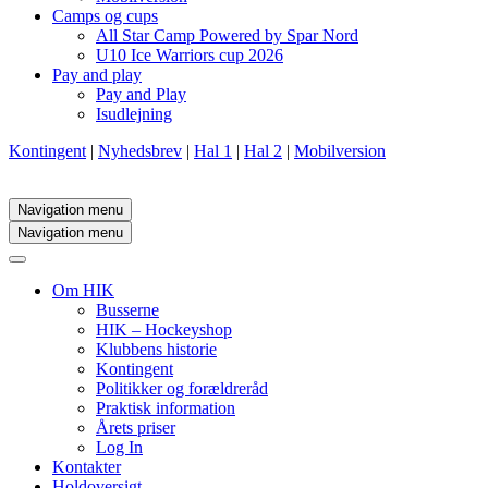
Camps og cups
All Star Camp Powered by Spar Nord
U10 Ice Warriors cup 2026
Pay and play
Pay and Play
Isudlejning
Kontingent
|
Nyhedsbrev
|
Hal 1
|
Hal 2
|
Mobilversion
Navigation menu
Navigation menu
Om HIK
Busserne
HIK – Hockeyshop
Klubbens historie
Kontingent
Politikker og forældreråd
Praktisk information
Årets priser
Log In
Kontakter
Holdoversigt