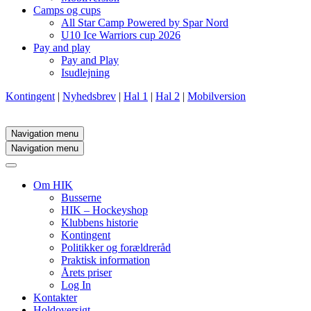
Camps og cups
All Star Camp Powered by Spar Nord
U10 Ice Warriors cup 2026
Pay and play
Pay and Play
Isudlejning
Kontingent
|
Nyhedsbrev
|
Hal 1
|
Hal 2
|
Mobilversion
Navigation menu
Navigation menu
Om HIK
Busserne
HIK – Hockeyshop
Klubbens historie
Kontingent
Politikker og forældreråd
Praktisk information
Årets priser
Log In
Kontakter
Holdoversigt