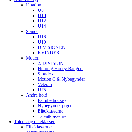
Ungdom
U8
U10
U12
U14
Senior
U16
U19
DIVISIONEN
KVINDER
Motion
2. DIVISION
Herning Honey Badgers
Slowfox
Motion C & Nybegynder
Veteran
U75
Andre hold
Familie hockey
Nybegynder piger
Eliteklasserne
Talentklasserne
Talent- og eliteklasser
Eliteklasserne