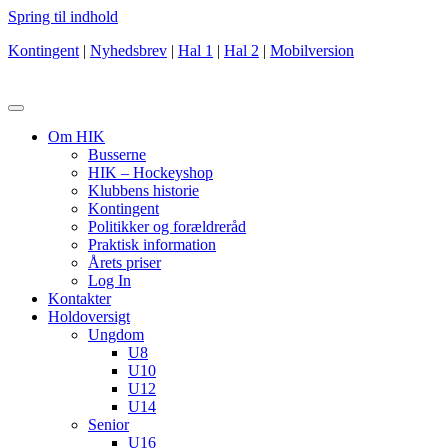
Spring til indhold
Kontingent
|
Nyhedsbrev
|
Hal 1
|
Hal 2
|
Mobilversion
Om HIK
Busserne
HIK – Hockeyshop
Klubbens historie
Kontingent
Politikker og forældreråd
Praktisk information
Årets priser
Log In
Kontakter
Holdoversigt
Ungdom
U8
U10
U12
U14
Senior
U16