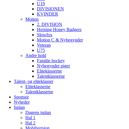
U19
DIVISIONEN
KVINDER
Motion
2. DIVISION
Herning Honey Badgers
Slowfox
Motion C & Nybegynder
Veteran
U75
Andre hold
Familie hockey
Nybegynder piger
Eliteklasserne
Talentklasserne
Talent- og eliteklasser
Eliteklasserne
Talentklasserne
Sponsor
Nyheder
Isplan
Dagens isplan
Hal 1
Hal 2
Mobilversion