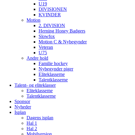
U19
DIVISIONEN
KVINDER
Motion
2. DIVISION
Herning Honey Badgers
Slowfox
Motion C & Nybegynder
Veteran
U75
Andre hold
Familie hockey
Nybegynder piger
Eliteklasserne
Talentklasserne
Talent- og eliteklasser
Eliteklasserne
Talentklasserne
Sponsor
Nyheder
Isplan
Dagens isplan
Hal 1
Hal 2
Mobilversion