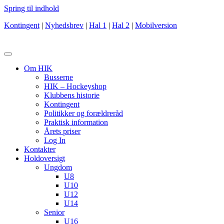
Spring til indhold
Kontingent
|
Nyhedsbrev
|
Hal 1
|
Hal 2
|
Mobilversion
Om HIK
Busserne
HIK – Hockeyshop
Klubbens historie
Kontingent
Politikker og forældreråd
Praktisk information
Årets priser
Log In
Kontakter
Holdoversigt
Ungdom
U8
U10
U12
U14
Senior
U16