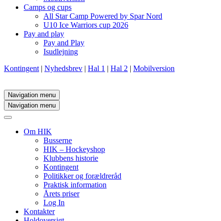
Camps og cups
All Star Camp Powered by Spar Nord
U10 Ice Warriors cup 2026
Pay and play
Pay and Play
Isudlejning
Kontingent
|
Nyhedsbrev
|
Hal 1
|
Hal 2
|
Mobilversion
Navigation menu
Navigation menu
Om HIK
Busserne
HIK – Hockeyshop
Klubbens historie
Kontingent
Politikker og forældreråd
Praktisk information
Årets priser
Log In
Kontakter
Holdoversigt