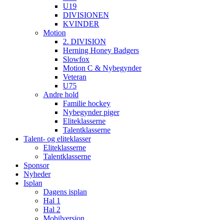
U19
DIVISIONEN
KVINDER
Motion
2. DIVISION
Herning Honey Badgers
Slowfox
Motion C & Nybegynder
Veteran
U75
Andre hold
Familie hockey
Nybegynder piger
Eliteklasserne
Talentklasserne
Talent- og eliteklasser
Eliteklasserne
Talentklasserne
Sponsor
Nyheder
Isplan
Dagens isplan
Hal 1
Hal 2
Mobilversion