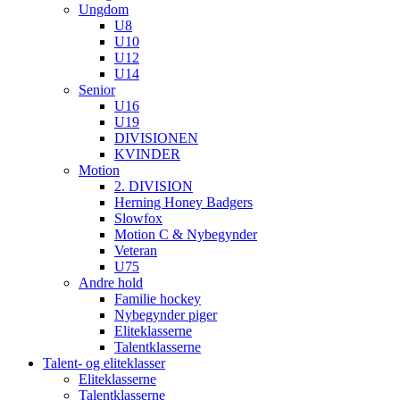
Ungdom
U8
U10
U12
U14
Senior
U16
U19
DIVISIONEN
KVINDER
Motion
2. DIVISION
Herning Honey Badgers
Slowfox
Motion C & Nybegynder
Veteran
U75
Andre hold
Familie hockey
Nybegynder piger
Eliteklasserne
Talentklasserne
Talent- og eliteklasser
Eliteklasserne
Talentklasserne