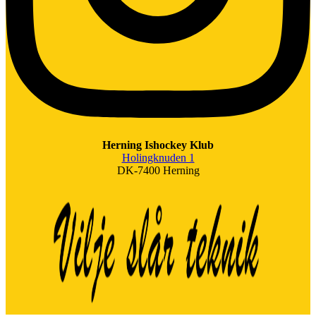
Herning Ishockey Klub
Holingknuden 1
DK-7400 Herning