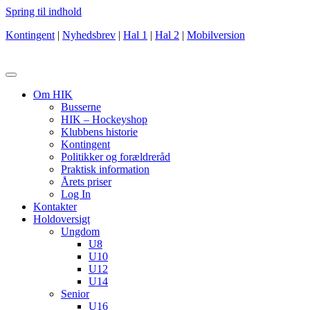
Spring til indhold
Kontingent
|
Nyhedsbrev
|
Hal 1
|
Hal 2
|
Mobilversion
Om HIK
Busserne
HIK – Hockeyshop
Klubbens historie
Kontingent
Politikker og forældreråd
Praktisk information
Årets priser
Log In
Kontakter
Holdoversigt
Ungdom
U8
U10
U12
U14
Senior
U16