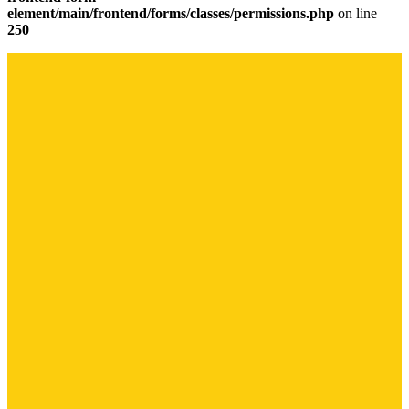
element/main/frontend/forms/classes/permissions.php
on line
250