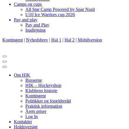
Camps og cups
All Star Camp Powered by Spar Nord
U10 Ice Warriors cup 2026
Pay and play
Pay and Play
Isudlejning
Kontingent
|
Nyhedsbrev
|
Hal 1
|
Hal 2
|
Mobilversion
Navigation
menu
Navigation
menu
Om HIK
Busserne
HIK – Hockeyshop
Klubbens historie
Kontingent
Politikker og forældreråd
Praktisk information
Årets priser
Log In
Kontakter
Holdoversigt