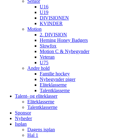
Senior
U16
U19
DIVISIONEN
KVINDER
Motion
2. DIVISION
Herning Honey Badgers
Slowfox
Motion C & Nybegynder
Veteran
U75
Andre hold
Familie hockey
Nybegynder piger
Eliteklasserne
Talentklasserne
Talent- og eliteklasser
Eliteklasserne
Talentklasserne
Sponsor
Nyheder
Isplan
Dagens isplan
Hal 1