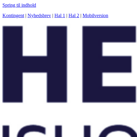
Spring til indhold
Kontingent
|
Nyhedsbrev
|
Hal 1
|
Hal 2
|
Mobilversion