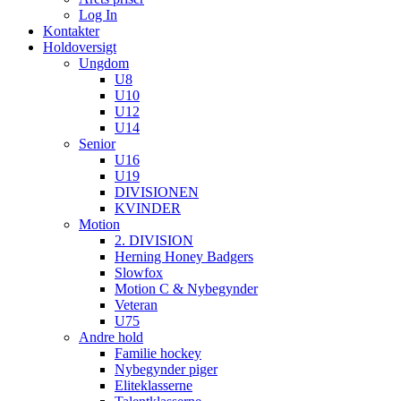
Log In
Kontakter
Holdoversigt
Ungdom
U8
U10
U12
U14
Senior
U16
U19
DIVISIONEN
KVINDER
Motion
2. DIVISION
Herning Honey Badgers
Slowfox
Motion C & Nybegynder
Veteran
U75
Andre hold
Familie hockey
Nybegynder piger
Eliteklasserne