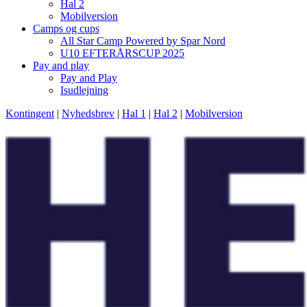
Hal 2
Mobilversion
Camps og cups
All Star Camp Powered by Spar Nord
U10 EFTERÅRSCUP 2025
Pay and play
Pay and Play
Isudlejning
Kontingent
|
Nyhedsbrev
|
Hal 1
|
Hal 2
|
Mobilversion