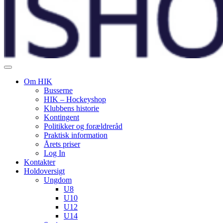
Om HIK
Busserne
HIK – Hockeyshop
Klubbens historie
Kontingent
Politikker og forældreråd
Praktisk information
Årets priser
Log In
Kontakter
Holdoversigt
Ungdom
U8
U10
U12
U14