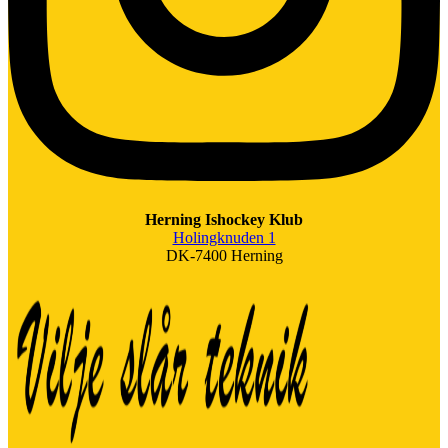
Herning Ishockey Klub
Holingknuden 1
DK-7400 Herning