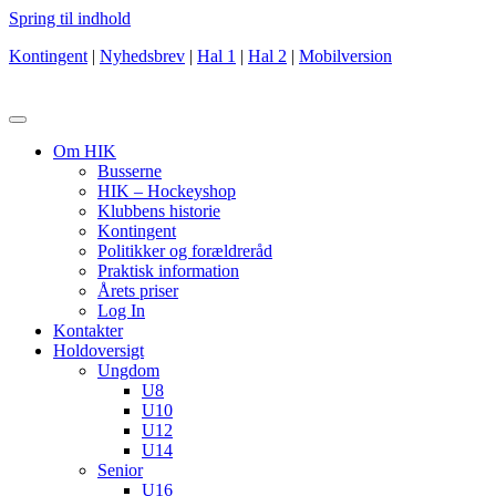
Spring til indhold
Kontingent
|
Nyhedsbrev
|
Hal 1
|
Hal 2
|
Mobilversion
Om HIK
Busserne
HIK – Hockeyshop
Klubbens historie
Kontingent
Politikker og forældreråd
Praktisk information
Årets priser
Log In
Kontakter
Holdoversigt
Ungdom
U8
U10
U12
U14
Senior
U16