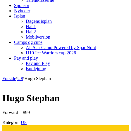
Talentklasserne
Sponsor
Nyheder
Isplan
Dagens isplan
Hal 1
Hal 2
Mobilversion
Camps og cups
All Star Camp Powered by Spar Nord
U10 Ice Warriors cup 2026
Pay and play
Pay and Play
Isudlejning
Forside
\
U8
\
Hugo Stephan
Hugo Stephan
Forward – #99
Kategori:
U8