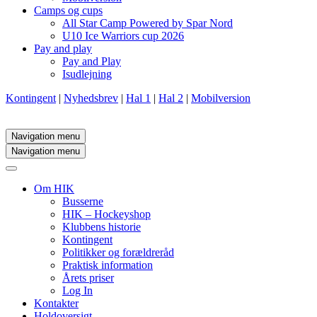
Camps og cups
All Star Camp Powered by Spar Nord
U10 Ice Warriors cup 2026
Pay and play
Pay and Play
Isudlejning
Kontingent
|
Nyhedsbrev
|
Hal 1
|
Hal 2
|
Mobilversion
Navigation menu
Navigation menu
Om HIK
Busserne
HIK – Hockeyshop
Klubbens historie
Kontingent
Politikker og forældreråd
Praktisk information
Årets priser
Log In
Kontakter
Holdoversigt