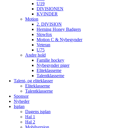
U19
DIVISIONEN
KVINDER
Motion
2. DIVISION
Herning Honey Badgers
Slowfox
Motion C & Nybegynder
Veteran
U75
Andre hold
Familie hockey
Nybegynder piger
Eliteklasserne
Talentklasserne
Talent- og eliteklasser
Eliteklasserne
Talentklasserne
Sponsor
Nyheder
Isplan
Dagens isplan
Hal 1
Hal 2
Mobilversion