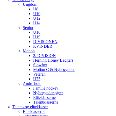
Ungdom
U8
U10
U12
U14
Senior
U16
U19
DIVISIONEN
KVINDER
Motion
2. DIVISION
Herning Honey Badgers
Slowfox
Motion C & Nybegynder
Veteran
U75
Andre hold
Familie hockey
Nybegynder piger
Eliteklasserne
Talentklasserne
Talent- og eliteklasser
Eliteklasserne