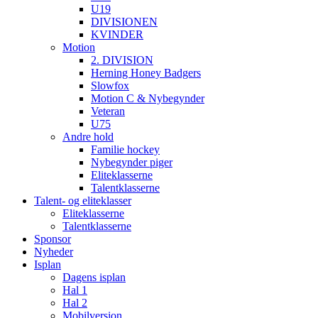
U19
DIVISIONEN
KVINDER
Motion
2. DIVISION
Herning Honey Badgers
Slowfox
Motion C & Nybegynder
Veteran
U75
Andre hold
Familie hockey
Nybegynder piger
Eliteklasserne
Talentklasserne
Talent- og eliteklasser
Eliteklasserne
Talentklasserne
Sponsor
Nyheder
Isplan
Dagens isplan
Hal 1
Hal 2
Mobilversion