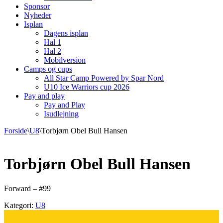
Sponsor
Nyheder
Isplan
Dagens isplan
Hal 1
Hal 2
Mobilversion
Camps og cups
All Star Camp Powered by Spar Nord
U10 Ice Warriors cup 2026
Pay and play
Pay and Play
Isudlejning
Forside
\
U8
\
Torbjørn Obel Bull Hansen
Torbjørn Obel Bull Hansen
Forward – #99
Kategori:
U8