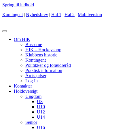
Spring til indhold
Kontingent
|
Nyhedsbrev
|
Hal 1
|
Hal 2
|
Mobilversion
Om HIK
Busserne
HIK – Hockeyshop
Klubbens historie
Kontingent
Politikker og forældreråd
Praktisk information
Årets priser
Log In
Kontakter
Holdoversigt
Ungdom
U8
U10
U12
U14
Senior
U16