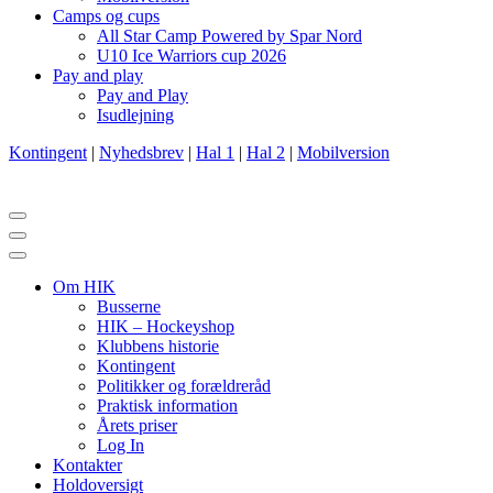
Camps og cups
All Star Camp Powered by Spar Nord
U10 Ice Warriors cup 2026
Pay and play
Pay and Play
Isudlejning
Kontingent
|
Nyhedsbrev
|
Hal 1
|
Hal 2
|
Mobilversion
Navigation
menu
Navigation
menu
Om HIK
Busserne
HIK – Hockeyshop
Klubbens historie
Kontingent
Politikker og forældreråd
Praktisk information
Årets priser
Log In
Kontakter
Holdoversigt