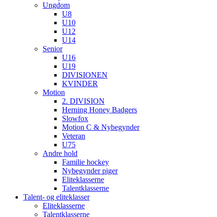
Ungdom
U8
U10
U12
U14
Senior
U16
U19
DIVISIONEN
KVINDER
Motion
2. DIVISION
Herning Honey Badgers
Slowfox
Motion C & Nybegynder
Veteran
U75
Andre hold
Familie hockey
Nybegynder piger
Eliteklasserne
Talentklasserne
Talent- og eliteklasser
Eliteklasserne
Talentklasserne