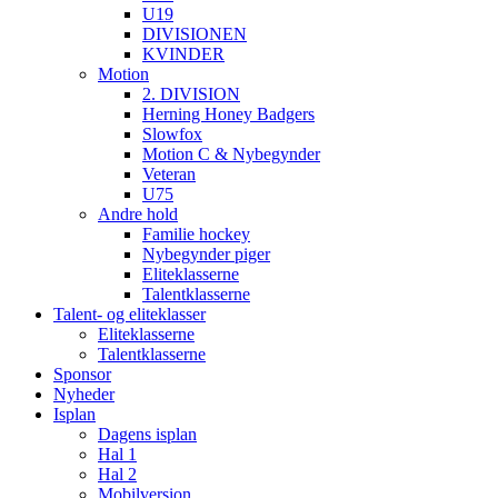
U19
DIVISIONEN
KVINDER
Motion
2. DIVISION
Herning Honey Badgers
Slowfox
Motion C & Nybegynder
Veteran
U75
Andre hold
Familie hockey
Nybegynder piger
Eliteklasserne
Talentklasserne
Talent- og eliteklasser
Eliteklasserne
Talentklasserne
Sponsor
Nyheder
Isplan
Dagens isplan
Hal 1
Hal 2
Mobilversion