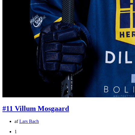
#11 Villum Mosgaard
af
Lars Bach
1