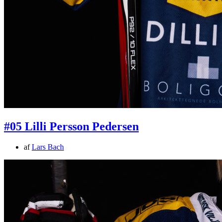
#05 Lilli Persson Pedersen
af
Lars Bach