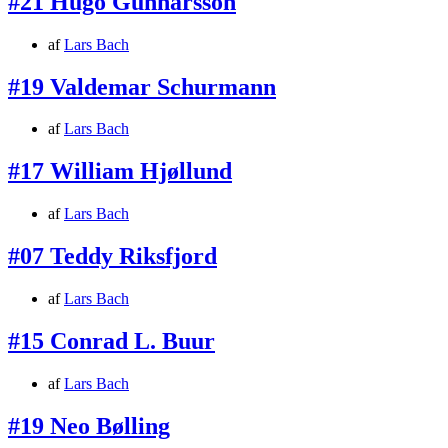
#21 Hugo Gunnarsson
af
Lars Bach
#19 Valdemar Schurmann
af
Lars Bach
#17 William Hjøllund
af
Lars Bach
#07 Teddy Riksfjord
af
Lars Bach
#15 Conrad L. Buur
af
Lars Bach
#19 Neo Bølling