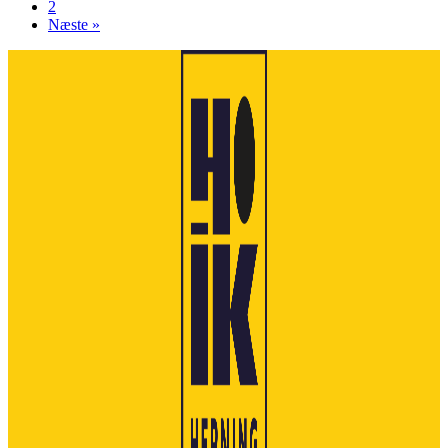
2
Næste »