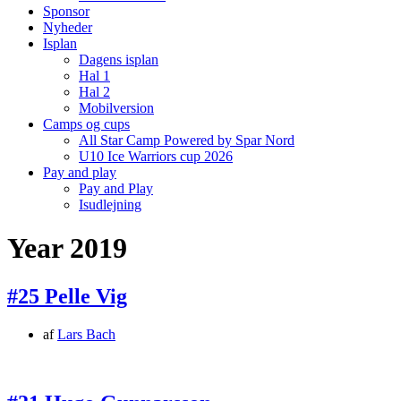
Sponsor
Nyheder
Isplan
Dagens isplan
Hal 1
Hal 2
Mobilversion
Camps og cups
All Star Camp Powered by Spar Nord
U10 Ice Warriors cup 2026
Pay and play
Pay and Play
Isudlejning
Year 2019
#25 Pelle Vig
af
Lars Bach