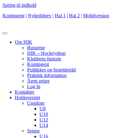
Spring til indhold
Kontingent
|
Nyhedsbrev
|
Hal 1
|
Hal 2
|
Mobilversion
Om HIK
Busserne
HIK – Hockeyshop
Klubbens historie
Kontingent
Politikker og forældreråd
Praktisk information
Årets priser
Log In
Kontakter
Holdoversigt
Ungdom
U8
U10
U12
U14
Senior
U16