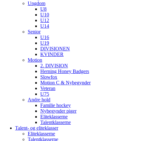
Ungdom
U8
U10
U12
U14
Senior
U16
U19
DIVISIONEN
KVINDER
Motion
2. DIVISION
Herning Honey Badgers
Slowfox
Motion C & Nybegynder
Veteran
U75
Andre hold
Familie hockey
Nybegynder piger
Eliteklasserne
Talentklasserne
Talent- og eliteklasser
Eliteklasserne
Talentklasserne