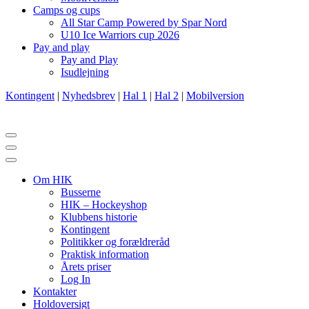
Camps og cups
All Star Camp Powered by Spar Nord
U10 Ice Warriors cup 2026
Pay and play
Pay and Play
Isudlejning
Kontingent
|
Nyhedsbrev
|
Hal 1
|
Hal 2
|
Mobilversion
Navigation
menu
Navigation
menu
Om HIK
Busserne
HIK – Hockeyshop
Klubbens historie
Kontingent
Politikker og forældreråd
Praktisk information
Årets priser
Log In
Kontakter
Holdoversigt